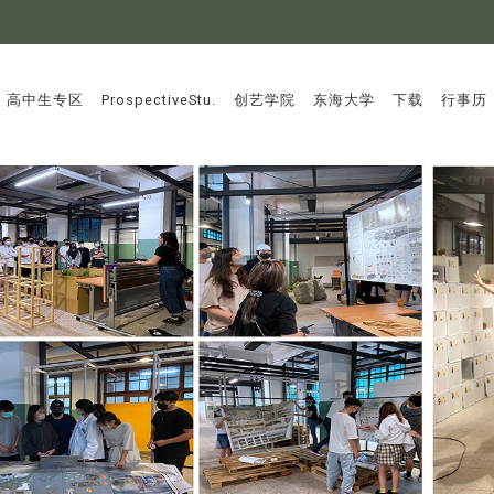
:::
高中生专区
ProspectiveStu.
创艺学院
东海大学
下载
行事历