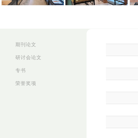
:::
期刊论文
研讨会论文
专书
荣誉奖项