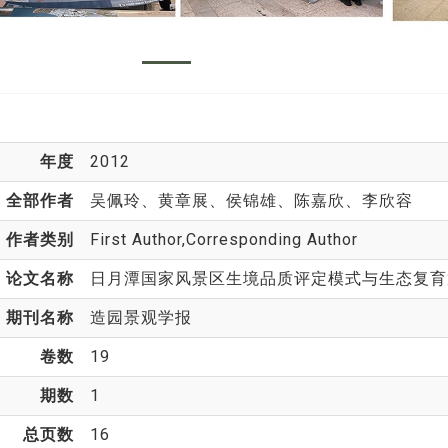
年度
2012
全部作者
吴佩玲
、黄章展、侯锦雄、陈嘉欣、李欣容
作者类别
First Author,Corresponding Author
论文名称
日月潭国家风景区生境品质评定模式与生态复育
期刊名称
造园景观学报
卷数
19
期数
1
总页数
16