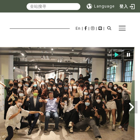
Language
登入
Toggle 
En
|
|
|
|