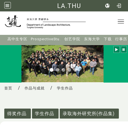
LA.THU
Tog
:::
高中生专区
ProspectiveStu.
创艺学院
东海大学
下载
行事历
首页
作品与成就
学生作品
:::
得奖作品
学生作品
录取海外研究所(作品集)