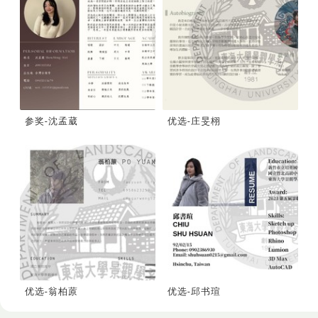
参奖-沈孟葳
优选-庄旻栩
优选-翁柏蒝
优选-邱书瑄