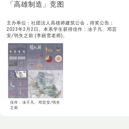
「高雄制造」竞图
主办单位：社团法人高雄师建筑公会，得奖公告：
2023年2月2日。本系学生获得佳作：凃子凡、邓芸
安/鸮失之前 (李丽雪老师)。
佳作：凃子凡、邓芸安/鸮失
之前