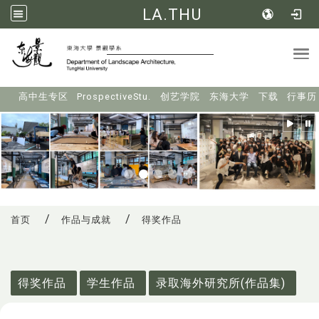
LA.THU
Tog
:::
高中生专区
ProspectiveStu.
创艺学院
东海大学
下载
行事历
首页
作品与成就
得奖作品
:::
得奖作品
学生作品
录取海外研究所(作品集)