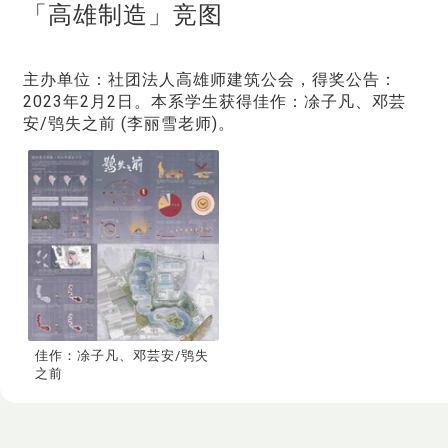
「高雄制造」竞图
主办单位：社团法人高雄师建筑公会，得奖公告：
2023年2月2日。本系学生获得佳作：凃子凡、邓芸
安/鸮失之前 (李丽雪老师)。
佳作：凃子凡、邓芸安/鸮失
之前