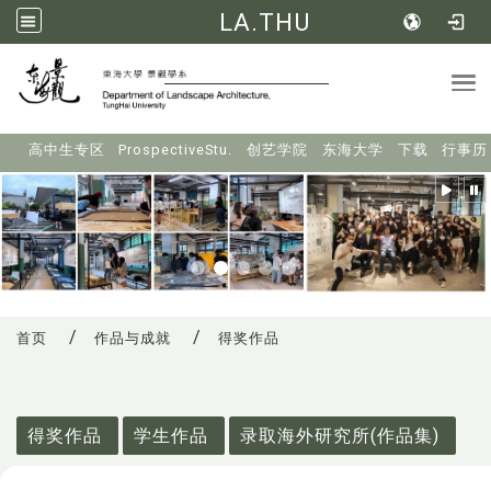
LA.THU
Tog
:::
高中生专区
ProspectiveStu.
创艺学院
东海大学
下载
行事历
首页
作品与成就
得奖作品
:::
得奖作品
学生作品
录取海外研究所(作品集)