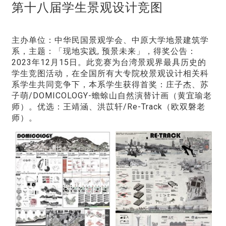
第十八届学生景观设计竞图
主办单位：中华民国景观学会、中原大学地景建筑学
系，主题：「现地实践, 预景未来」，得奖公告：
2023年12月15日。此竞赛为台湾景观界最具历史的
学生竞图活动，在全国所有大专院校景观设计相关科
系学生共同竞争下，本系学生获得首奖：庄子杰、苏
子萌/DOMICOLOGY-蟾蜍山自然演替计画（黄宜瑜老
师）。优选：王靖涵、洪苡轩/Re-Track（欧双磐老
师）。