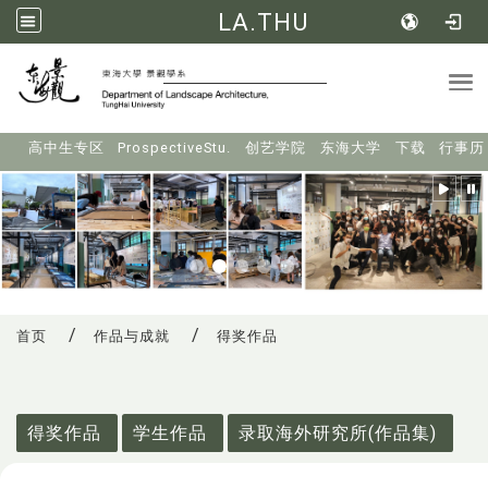
LA.THU
Tog
:::
高中生专区
ProspectiveStu.
创艺学院
东海大学
下载
行事历
首页
作品与成就
得奖作品
:::
得奖作品
学生作品
录取海外研究所(作品集)