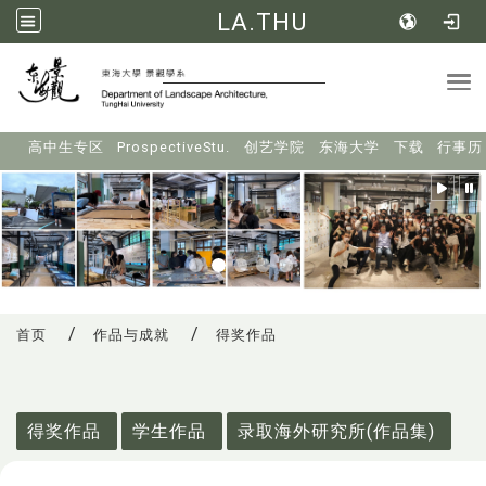
LA.THU
Tog
:::
高中生专区
ProspectiveStu.
创艺学院
东海大学
下载
行事历
首页
作品与成就
得奖作品
:::
得奖作品
学生作品
录取海外研究所(作品集)