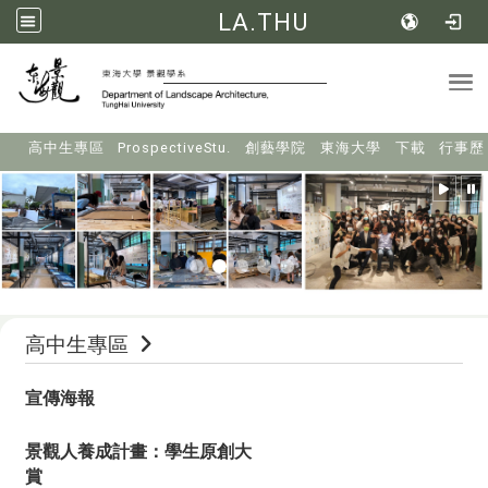
LA.THU
Tog
:::
高中生專區
ProspectiveStu.
創藝學院
東海大學
下載
行事歷
高中生專區
宣傳海報
景觀人養成計畫：學生原創大
賞