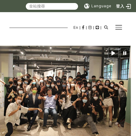
Language
登入
Toggle 
En
|
|
|
|