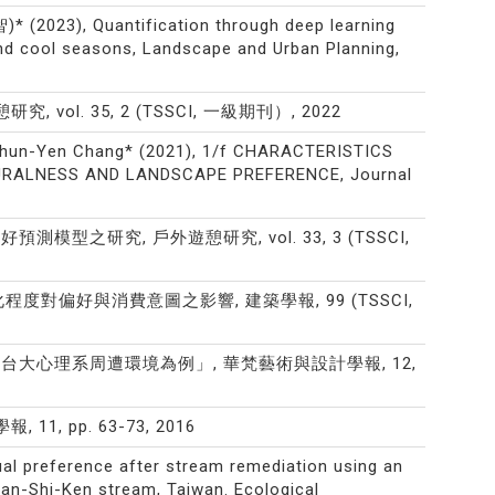
* (2023), Quantification through deep learning
and cool seasons, Landscape and Urban Planning,
ol. 35, 2 (TSSCI, 一級期刊）, 2022
n, Chun-Yen Chang* (2021), 1/f CHARACTERISTICS
RALNESS AND LANDSCAPE PREFERENCE, Journal
型之研究, 戶外遊憩研究, vol. 33, 3 (TSSCI,
對偏好與消費意圖之影響, 建築學報, 99 (TSSCI,
 -以台大心理系周遭環境為例」, 華梵藝術與設計學報, 12,
, pp. 63-73, 2016
isual preference after stream remediation using an
an-Shi-Ken stream, Taiwan. Ecological