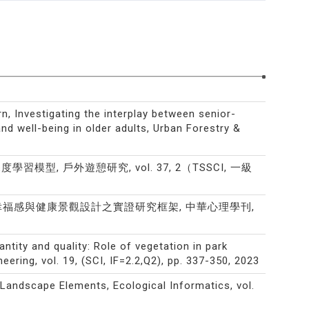
 Investigating the interplay between senior-
nd well-being in older adults, Urban Forestry &
學習模型, 戶外遊憩研究, vol. 37, 2（TSSCI, 一級
福感與健康景觀設計之實證研究框架, 中華心理學刊,
antity and quality: Role of vegetation in park
eering, vol. 19, (SCI, IF=2.2,Q2), pp. 337-350, 2023
Landscape Elements, Ecological Informatics, vol.