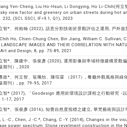
iang Yen-Cheng, Liu Ho-Hsun, Li Dongying, Ho Li-Chih(何立智)
 sky view factor and greenery on urban streets during hot 
l. 232, (SCI, SSCI, IF=9.1, Q1), 2023
立智*、何柏翰 (2022), 語意分割技術於景觀評估之運用, 戶外遊憩研究, v
-Chih Ho, Chien-Chung Chen, Bin Jiang, William C. Sulliva
 LANDSCAPE IMAGES AND THEIR CORRELATION WITH NATU
 Art and Design, 8, pp. 75-89, 2021
立智*、陳建中、張俊彥 (2020), 運用影像頻率域特徵建構景觀偏好預測模
級期刊）, 2020
彥政*、何立智、翁珮怡、陳琮霖 （2017）, 餐廳外觀風格與綠化程度
期刊）, pp. 79-95, 2017
立智* (2017), 「Geodesign 應用於環境設計課程之行動研究
. 1-17, 2017
立智*、張俊彥 (2016), 知覺自然度指標之建立, 華梵藝術與設計學報, 11
, L.-C., Chen, J.-C.*, Chang, C.-Y. (2014), Changes in the v
age power spectrum: Stone revetment construction in the N