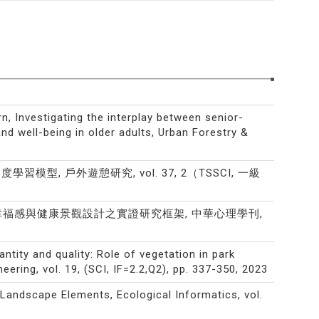
 Investigating the interplay between senior-
nd well-being in older adults, Urban Forestry &
學習模型, 戶外遊憩研究, vol. 37, 2（TSSCI, 一級
福感與健康景觀設計之實證研究框架, 中華心理學刊,
antity and quality: Role of vegetation in park
eering, vol. 19, (SCI, IF=2.2,Q2), pp. 337-350, 2023
Landscape Elements, Ecological Informatics, vol.