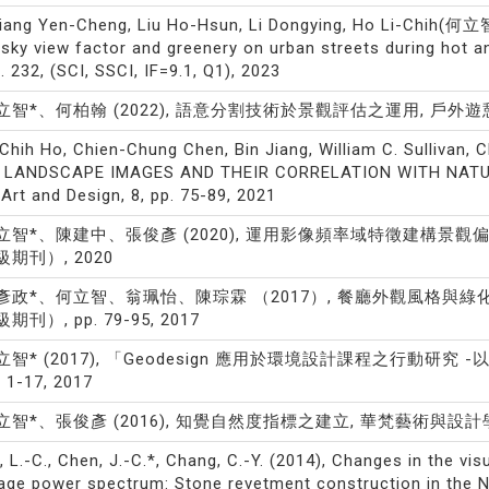
iang Yen-Cheng, Liu Ho-Hsun, Li Dongying, Ho Li-Chih(何立智)
 sky view factor and greenery on urban streets during hot 
l. 232, (SCI, SSCI, IF=9.1, Q1), 2023
立智*、何柏翰 (2022), 語意分割技術於景觀評估之運用, 戶外遊憩研究, v
-Chih Ho, Chien-Chung Chen, Bin Jiang, William C. Sulliva
 LANDSCAPE IMAGES AND THEIR CORRELATION WITH NATU
 Art and Design, 8, pp. 75-89, 2021
立智*、陳建中、張俊彥 (2020), 運用影像頻率域特徵建構景觀偏好預測模
級期刊）, 2020
彥政*、何立智、翁珮怡、陳琮霖 （2017）, 餐廳外觀風格與綠化程度
期刊）, pp. 79-95, 2017
立智* (2017), 「Geodesign 應用於環境設計課程之行動研究
. 1-17, 2017
立智*、張俊彥 (2016), 知覺自然度指標之建立, 華梵藝術與設計學報, 11
, L.-C., Chen, J.-C.*, Chang, C.-Y. (2014), Changes in the v
age power spectrum: Stone revetment construction in the N