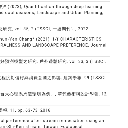
* (2023), Quantification through deep learning
and cool seasons, Landscape and Urban Planning,
ol. 35, 2 (TSSCI, 一級期刊）, 2022
n, Chun-Yen Chang* (2021), 1/f CHARACTERISTICS
RALNESS AND LANDSCAPE PREFERENCE, Journal
型之研究, 戶外遊憩研究, vol. 33, 3 (TSSCI,
對偏好與消費意圖之影響, 建築學報, 99 (TSSCI,
 -以台大心理系周遭環境為例」, 華梵藝術與設計學報, 12,
, pp. 63-73, 2016
isual preference after stream remediation using an
an-Shi-Ken stream, Taiwan. Ecological