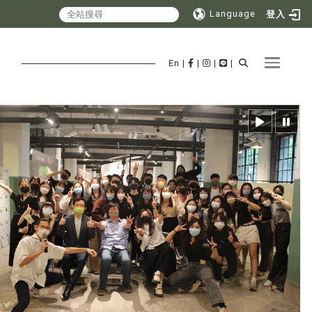
Language
登入
Toggle 
En
|
|
|
|