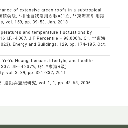
ance of extensive green roofs in a subtropical
1%, Q1, **東海頂尖級, *排除自我引用次數=31次, **東海高引用期
, vol. 159, pp. 39-53, Jan. 2018
mperatures and temperature fluctuations by
016 I.F.=4.067, JIF Percentile = 98.000%, Q1, **東海
 Energy and Buildings, 129, pp. 174-185, Oct.
i-Yu Huang, Leisure, lifestyle, and health-
.=0.307, JIF=4.237%, Q4, *東海B級)
y, vol. 3, 39, pp. 321-332, 2011
究, vol. 1, 1, pp. 43-63, 2006