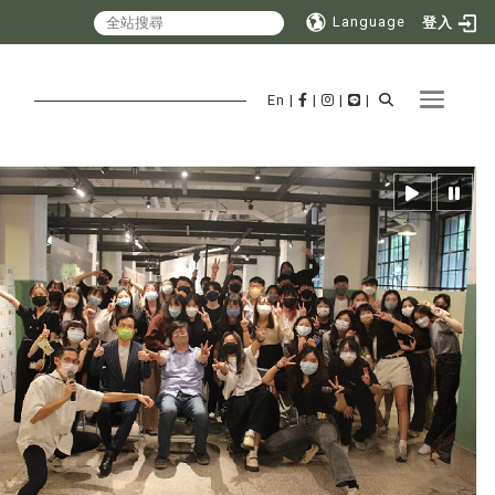
Language
登入
Toggle 
En
|
|
|
|