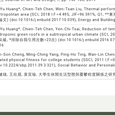
-Yu Huang*, Chien-Teh Chen, Wen-Tsan Liu, Thermal perform
tropolitan area (SCI, 2018 I.F.=4.495, JIF=96.59
文) (doi:10.1016/j.enbuild.2017.10.039), Energy and Buildings
-Yu Huang*, Chien-Teh Chen, Yen-Chi Tsai, Reduction of te
droponic green roofs in a subtropical urban climate (SCI, 2
級, *排除自我引用次數=23次) (doi:10.1016/j.enbuild.2016.07.023),
16
n-Son Cheng, Ming-Ching Yang, Ping-Ho Ting, Wan-Lin Chen, Y
lated physical fitness for college students (SSCI, 2011 I.F
oi:10.2224/sbp.2011.39.3.321), Social Behavior and Personalit
健雄, 王欣眉, 黃宜瑜, 大學生休閒生活型態與憂鬱程度關係之研究, 運動與遊憩研