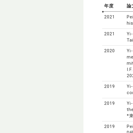
年度
論
2021
Pe
hi
2021
Yi
Ta
2020
Yi
me
mi
I.
20
2019
Yi
co
2019
Yi
th
*東
2019
Pe
D級