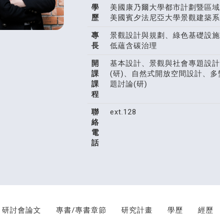
學
美國康乃爾大學都市計劃暨區域
歷
美國賓夕法尼亞大學景觀建築系
專
景觀設計與規劃、綠色基礎設施
長
低蘊含碳治理
開
基本設計、景觀與社會專題設計
課
(研)、自然式開放空間設計、多
課
題討論(研)
程
聯
ext.128
絡
電
話
研討會論文
專書/專書章節
研究計畫
學歷
經歷