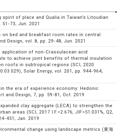
 spirit of place and Qualia in Taiwan’s Litoudian
. 51-73, Jun. 2021
s on bed and breakfast room rates in central
 Design, vol. 8, pp. 29-48, Jun. 2021
 application of non-Crassulacean acid
e to achieve joint benefits of thermal insulation
en roofs in subtropical regions (SCI, 2020
.03.029), Solar Energy, vol. 201, pp. 944-964,
 in the era of experience economy: Hedonic
t and Design, 7, pp. 59-81, Oct. 2019
 expanded clay aggregate (LECA) to strengthen the
rban areas (SCI, 2017 I.F.=2.676, JIF=51.031%, Q2,
24-451, Jan. 2019
environmental change using landscape metrics (東海