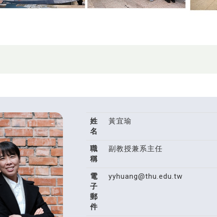
姓
黃宜瑜
名
職
副教授兼系主任
稱
電
yyhuang@thu.edu.tw
子
郵
件