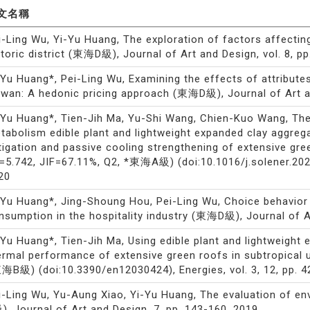
文名稱
i-Ling Wu, Yi-Yu Huang, The exploration of factors affecting
storic district (東海D級), Journal of Art and Design, vol. 8, pp
-Yu Huang*, Pei-Ling Wu, Examining the effects of attribute
iwan: A hedonic pricing approach (東海D級), Journal of Art and
-Yu Huang*, Tien-Jih Ma, Yu-Shi Wang, Chien-Kuo Wang, The
tabolism edible plant and lightweight expanded clay aggregat
tigation and passive cooling strengthening of extensive gre
F.=5.742, JIF=67.11%, Q2, *東海A級) (doi:10.1016/j.solener.2020
20
-Yu Huang*, Jing-Shoung Hou, Pei-Ling Wu, Choice behavior
nsumption in the hospitality industry (東海D級), Journal of Ar
-Yu Huang*, Tien-Jih Ma, Using edible plant and lightweight
ermal performance of extensive green roofs in subtropical u
海B級) (doi:10.3390/en12030424), Energies, vol. 3, 12, pp. 4
i-Ling Wu, Yu-Aung Xiao, Yi-Yu Huang, The evaluation of 
), Journal of Art and Design, 7, pp. 143-160, 2019