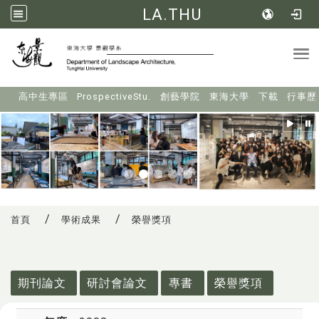
LA.THU
Tog
:::
高中生專區
ProspectiveStu.
創藝學院
東海大學
下載
行事歷
首頁
學術成果
榮譽獎項
:::
期刊論文
研討會論文
專書
榮譽獎項