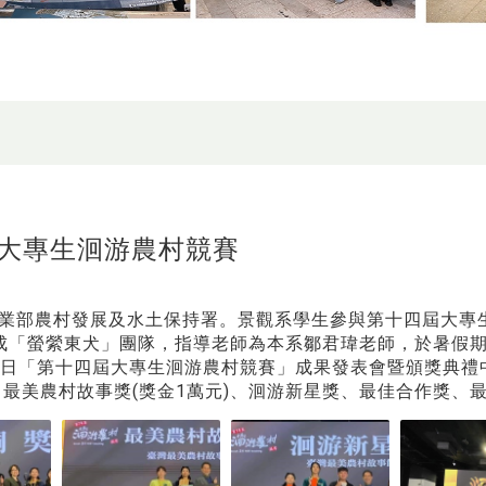
大專生洄游農村競賽
業部農村發展及水土保持署。景觀系學生參與第十四屆大專
成「螢縈東犬」團隊，指導老師為本系鄒君瑋老師，於暑假
月15日「第十四屆大專生洄游農村競賽」成果發表會暨頒獎典
)、最美農村故事獎(獎金1萬元)、洄游新星獎、最佳合作獎