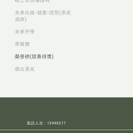
碩士班先修課程
未來出路-就業-證照(系友
成效)
未來升學
學雜費
榮譽榜(競賽得獎)
傑出系友
造訪人次 : 13993217