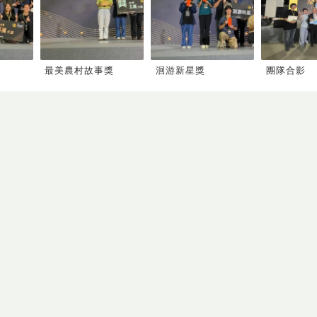
最美農村故事獎
洄游新星獎
團隊合影