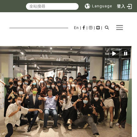
Language
登入
Toggle 
En
|
|
|
|