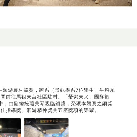
生洄游農村競賽，跨系（景觀學系7位學生、生科系
期間前往馬祖東莒社區駐村。「螢縈東犬」團隊於
禮中，由副總統蕭美琴親臨頒獎，榮獲本競賽之銅獎
、最佳指導獎、洄游精神獎共五座獎項的榮耀。