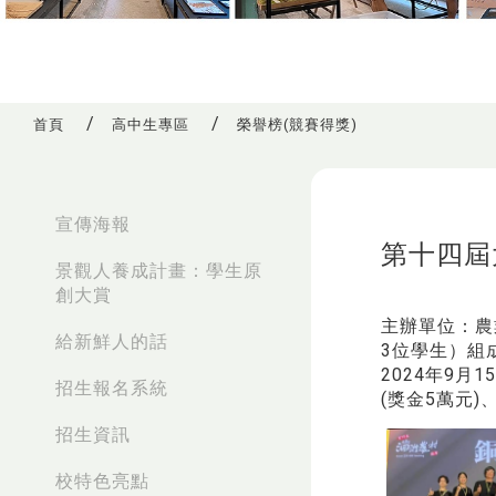
首頁
高中生專區
榮譽榜(競賽得獎)
:::
宣傳海報
第十四屆
景觀人養成計畫：學生原
創大賞
主辦單位：農
給新鮮人的話
3位學生）組
2024年9
招生報名系統
(獎金5萬元
招生資訊
校特色亮點