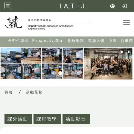
LA.THU
Tog
:::
高中生專區
ProspectiveStu.
創藝學院
東海大學
下載
行事歷
首頁
活動花絮
:::
課外活動
課程教學
活動影音