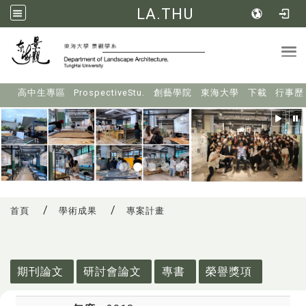
LA.THU
Tog
:::
高中生專區
ProspectiveStu.
創藝學院
東海大學
下載
行事歷
首頁
學術成果
專案計畫
:::
期刊論文
研討會論文
專書
榮譽獎項