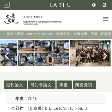
LA.THU
Tog
:::
高中生專區
ProspectiveStu.
創藝學院
東海大學
下載
行事歷
:::
期刊論文
研討會論文
專書
榮譽獎項
年度
2010
全部作
(黃章展) & Li
,Lee, S. H., Hou, J.