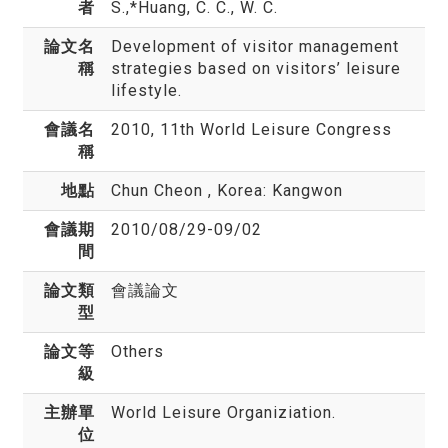
者
S.,*Huang, C. C., W. C.
論文名
Development of visitor management
稱
strategies based on visitors’ leisure
lifestyle.
會議名
2010, 11th World Leisure Congress
稱
地點
Chun Cheon , Korea: Kangwon
會議期
2010/08/29-09/02
間
論文類
會議論文
型
論文等
Others
級
主辦單
World Leisure Organiziation.
位