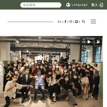
Language
登入
Toggle 
En
|
|
|
|