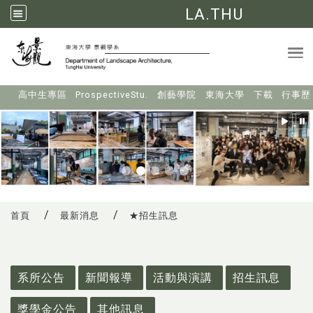
LA.THU
Tog
:::
高中生專區
ProspectiveStu.
創藝學院
東海大學
下載
行事歷
首頁
最新消息
★招生訊息
:::
系所公告
新聞報導
活動與演講
招生訊息
獎學金公告
其他訊息