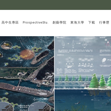
:::
高中生專區
ProspectiveStu.
創藝學院
東海大學
下載
行事歷