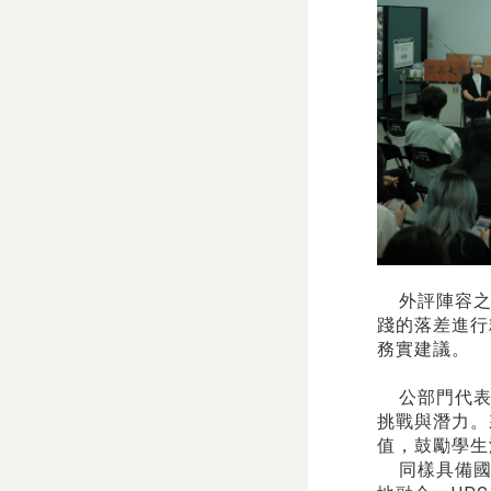
外評陣容之堅
踐的落差進行
務實建議。
公部門代表、
挑戰與潛力。
值，鼓勵學生
同樣具備國際