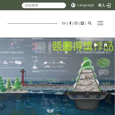
Language
登入
Toggle 
En
|
|
|
|