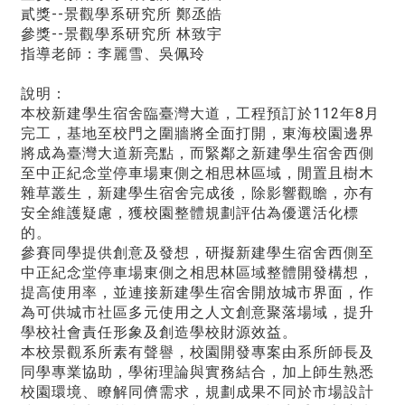
貳獎--景觀學系研究所 鄭丞皓
參獎--景觀學系研究所 林致宇
指導老師：李麗雪、吳佩玲
說明：
本校新建學生宿舍臨臺灣大道，工程預訂於112年8月
完工，基地至校門之圍牆將全面打開，東海校園邊界
將成為臺灣大道新亮點，而緊鄰之新建學生宿舍西側
至中正紀念堂停車場東側之相思林區域，閒置且樹木
雜草叢生，新建學生宿舍完成後，除影響觀瞻，亦有
安全維護疑慮，獲校園整體規劃評估為優選活化標
的。
參賽同學提供創意及發想，研擬新建學生宿舍西側至
中正紀念堂停車場東側之相思林區域整體開發構想，
提高使用率，並連接新建學生宿舍開放城市界面，作
為可供城市社區多元使用之人文創意聚落場域，提升
學校社會責任形象及創造學校財源效益。
本校景觀系所素有聲譽，校園開發專案由系所師長及
同學專業協助，學術理論與實務結合，加上師生熟悉
校園環境、瞭解同儕需求，規劃成果不同於市場設計