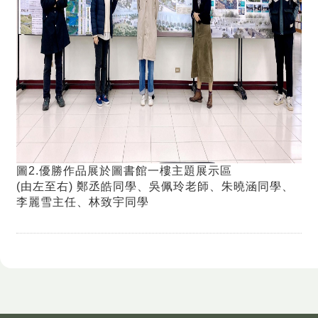
圖
2.
優勝作品展於圖書館一樓主題展示區
(
由左至右
)
鄭丞皓同學、吳佩玲老師、朱曉涵同學、
李麗雪主任、林致宇同學