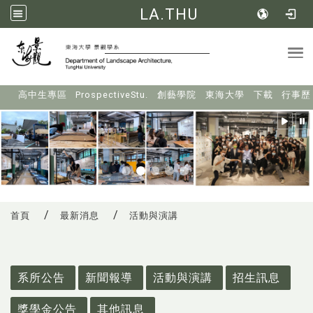
LA.THU
Tog
:::
高中生專區
ProspectiveStu.
創藝學院
東海大學
下載
行事歷
首頁
最新消息
活動與演講
:::
系所公告
新聞報導
活動與演講
招生訊息
獎學金公告
其他訊息