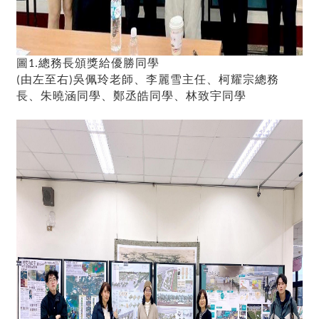
圖
總務長頒獎給優勝同學
1.
由左至右
吳佩玲老師
、
李麗雪主任
、
柯耀宗總務
(
)
長
、
朱曉涵同學
、
鄭丞皓同學
、
林致宇同學