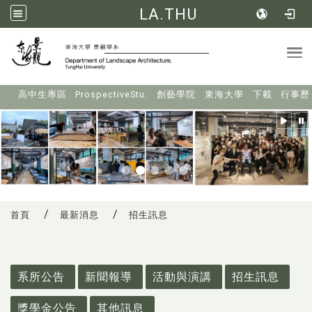
LA.THU
Tog
:::
高中生專區
ProspectiveStu.
創藝學院
東海大學
下載
行事歷
首頁
最新消息
招生訊息
:::
系所公告
新聞報導
活動與演講
招生訊息
獎學金公告
其他訊息