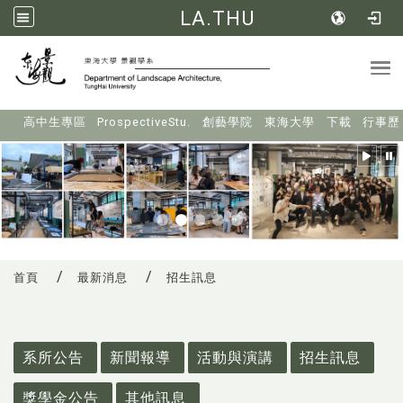
LA.THU
Tog
:::
高中生專區
ProspectiveStu.
創藝學院
東海大學
下載
行事歷
首頁
最新消息
招生訊息
:::
系所公告
新聞報導
活動與演講
招生訊息
獎學金公告
其他訊息