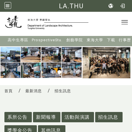
LA.THU
Tog
:::
高中生專區
ProspectiveStu.
創藝學院
東海大學
下載
行事歷
首頁
最新消息
招生訊息
:::
系所公告
新聞報導
活動與演講
招生訊息
獎學金公告
其他訊息