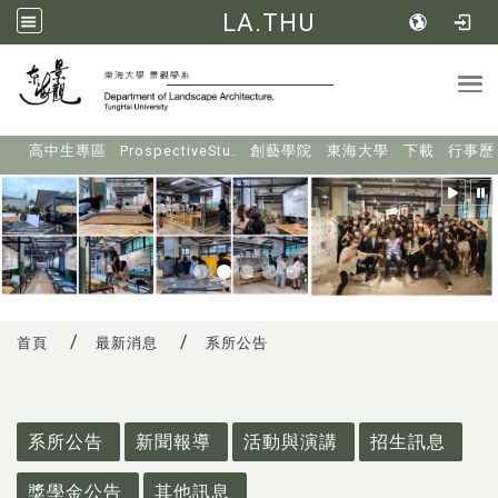
LA.THU
Tog
:::
高中生專區
ProspectiveStu.
創藝學院
東海大學
下載
行事歷
首頁
最新消息
系所公告
:::
系所公告
新聞報導
活動與演講
招生訊息
獎學金公告
其他訊息