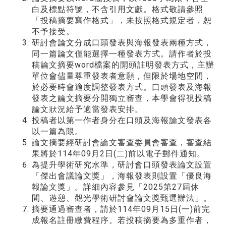
白及標點符號，不含引用文獻。格式敬請參照
「投稿摘要寫作格式」，未按照格式規定者，恕
不予接受。
研討會論文分成口頭發表與海報發表兩種方式，
同一篇論文僅能選擇一種發表方式。請作者於投
稿論文摘要word檔案的開頭註明發表方式，主辦
單位會儘量尊重發表者意願，但限於場地空間，
於必要時會適度調整發表方式。口頭發表及海報
發表之論文摘要分開獨立審查，本學會得視投稿
論文狀況給予適當發表安排。
投稿者以第一作者身分在口頭及海報論文發表各
以一篇為限。
論文摘要經研討會論文審查委員會審查，審查結
果將於114年09月2日(二)前以電子郵件通知。
為提升學術研究水準，研討會口頭發表論文設置
「傑出會議論文獎」，海報發表則設置「優良海
報論文獎」。詳細內容參見「2025第27屆休
閒、遊憩、觀光學術研討會論文獎甄選辦法」。
摘要通過審查者，請於114年09月15日(一)前完
成報名註冊繳費程序。若投稿摘要為多重作者，