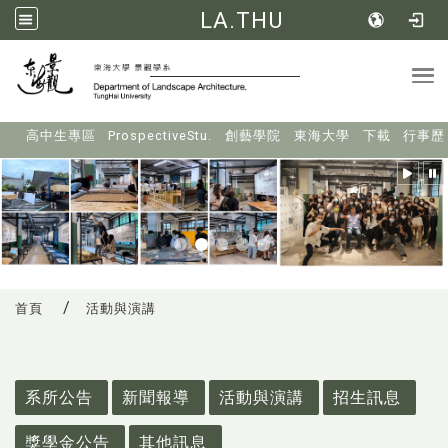
LA.THU
Tog
:::
高中生專區
ProspectiveStu.
創藝學院
東海大學
下載
行事歷
首頁
活動與演講
:::
系所公告
新聞報導
活動與演講
招生訊息
獎學金公告
其他訊息