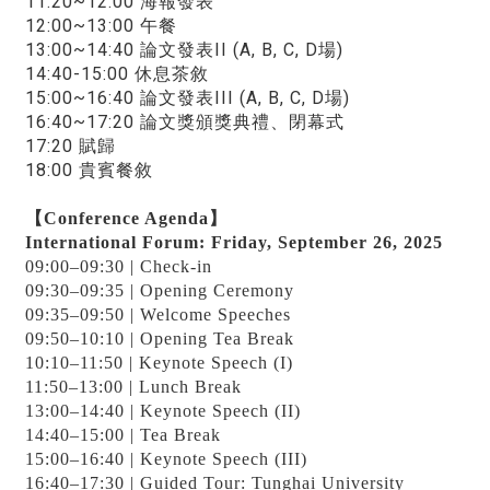
11:20~12:00 海報發表
12:00~13:00 午餐
13:00~14:40 論文發表II (A, B, C, D場)
14:40-15:00 休息茶敘
15:00~16:40 論文發表III (A, B, C, D場)
16:40~17:20 論文獎頒獎典禮、閉幕式
17:20 賦歸
18:00 貴賓餐敘
【Conference Agenda】
International Forum: Friday, September 26, 2025
09:00–09:30 | Check-in
09:30–09:35 | Opening Ceremony
09:35–09:50 | Welcome Speeches
09:50–10:10 | Opening Tea Break
10:10–11:50 | Keynote Speech (I)
11:50–13:00 | Lunch Break
13:00–14:40 | Keynote Speech (II)
14:40–15:00 | Tea Break
15:00–16:40 | Keynote Speech (III)
16:40–17:30 | Guided Tour: Tunghai University