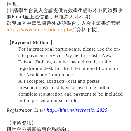
姓名。
(申請學生會員入會請提供有效學生證影本並同繳費收
據Email至上述信箱，無推薦人可不填)
歡迎加入中華民國戶外遊憩學會，入會申請書詳官網
http://www.recreation.org.tw/
(資料下載)。
【Payment Method】
For international participants, please use the on-
site payment service. Payment in cash (New
Taiwan Dollars) can be made directly at the
registration desk for the International Forum or
the Academic Conference.
All accepted abstracts (oral and poster
presentations) must have at least one author
complete registration and payment to be included
in the presentation schedule.
Registration Link:
http://ithu.tw/recreation2025
【聯絡資訊】
研討會暨國際論壇會務諮詢：