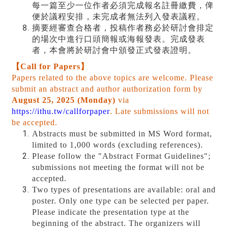
每一篇至少一位作者必須完成報名註冊繳費，俾
便於議程安排，未完成者無法列入發表議程。
摘要經審查合格者，投稿作者務必於研討會排定
的場次中進行口頭簡報或海報發表。完成發表
者，本會將於研討會中頒發正式發表證明。
【Call for Papers】
Papers related to the above topics are welcome. Please
submit an abstract and author authorization form by
August 25, 2025 (
Monday
)
via
https://ithu.tw/callforpaper
. Late submissions will not
be accepted.
Abstracts must be submitted in MS Word format,
limited to 1,000 words (excluding references).
Please follow the "Abstract Format Guidelines";
submissions not meeting the format will not be
accepted.
Two types of presentations are available: oral and
poster. Only one type can be selected per paper.
Please indicate the presentation type at the
beginning of the abstract. The organizers will