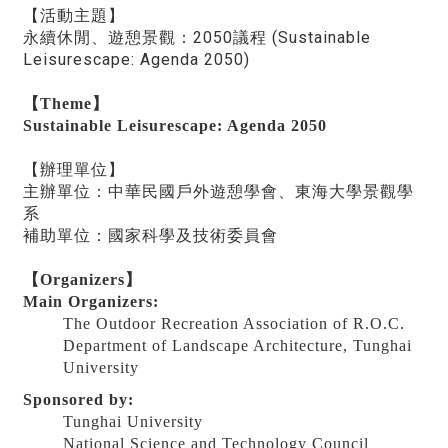
【活動主題】
永續休閒、遊憩景觀：2050議程 (Sustainable
Leisurescape: Agenda 2050)
【Theme】
Sustainable Leisurescape: Agenda 2050
【辦理單位】
主辦單位：中華民國戶外遊憩學會、東海大學景觀學
系
補助單位：國家科學及技術委員會
【Organizers】
Main Organizers:
The Outdoor Recreation Association of R.O.C.
Department of Landscape Architecture, Tunghai
University
Sponsored by:
Tunghai University
National Science and Technology Council