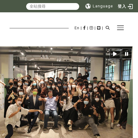
Language
登入
Toggle 
En
|
|
|
|