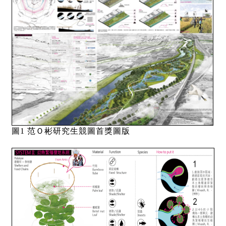
圖1 范
Ｏ
彬研究生競圖首獎圖版