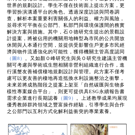
世界的規劃設計。學生不僅在技術面上提出方案，更
學習扮演溝通平台的角色。透過深度訪談與問卷調
查，解析本案重要利害關係人的利益、權力與風險，
並尋求可平衡在公部門、私部門與環境保護間的務實
解決方案與措施。其中，石Ｏ德研究生提出的景觀設
計提案，將被佔用的機關用地轉型為市民的公共開放
休閒與人本通行空間，並提供受影響住戶更多市民經
濟與物件流通強化的可能性，獲得機關主管高度認同
（圖8）
。又如顏Ｏ峰研究生與吳Ｏ研究生建議主管機
關可考慮與學術或生態相關非營利組織進行合作，進
行溪蟹友善補償棲地規劃設計與管理。此方案不僅考
慮可以更友善的棲地再造抵換水利設施整治之衝擊，
未來若將成熟階段之提案上架至「自然碳匯與生物多
樣性專案媒合平台」，則更可提供具ESG永續報告書
需求企業進行長期認養
（圖9）
。上述教學成果均展現
優秀教師群跨領域之豐富操作經驗，引導學生與合作
之公部門以互利方式化解利益衝突的專業素養。