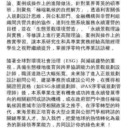
論、案例或操作上的進階做法。針對業界菁英的碩專
班，則聚焦「極端氣候的自然解方」，透過利害關係
人規劃設計思維，與公私部門、金融機構與非營利組
織間共營共創的協作，達到生態系統服務永續運營的
目標，並在「生態景觀環境營造」、「永續景觀理論
與實務」等修課上進行更高階理論、案例與操作上的
務實學習。讓本系研究生和具專業實務經驗高階經理
學生之視野繼續提升，掌握淨零時代專業話語權 。
隨著全球對環境社會治理（ESG）與減碳趨勢的重
視，具備生態棲地復育與跨界協調能力的景觀規劃設
計師，職涯道路已大幅拓寬。未來除了進入正規規劃
設計顧問公司、建築事務所或建設公司外，在獲得相
關證照資格（如ESG永續規劃師、iPAS淨零碳規劃管
理師）後，本系畢業生更有機會成功跨進永續發展導
向的相關顧問或諮詢機構，或在政府部門中擔任極端
氣候因應城市治理相關政策之推手。在淨零轉型的時
代，東海景觀正培育各大型企業與公部門爭相聘請的
關鍵專業人才。加入我們，把愛地球的熱情轉化為最
夯的新綠領專業能力，共同設計你的綠色未來 ！