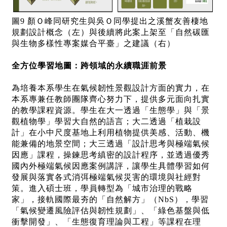
圖9 顏Ｏ峰同研究生與吳Ｏ同學提出之溪蟹友善棲地
規劃設計概念（左）與後續將此案上架至「自然碳匯
與生物多樣性專案媒合平臺」之建議（右）
全方位學習地圖：跨領域的永續職涯前景
為培養本系學生在氣候韌性景觀設計方面的實力，在
本系專兼任教師團隊齊心努力下，提供多元面向扎實
的教學課程資源。學生在大一透過「生態學」與「景
觀植物學」學習大自然的語言；大二透過「植栽設
計」在小中尺度基地上利用植物提供美感、活動、機
能兼備的地景空間；大三透過「設計思考與極端氣候
因應」課程，操鍊思考縝密的設計程序，並透過優秀
國內外極端氣候因應案例講評，讓學生具體學習如何
發展與落實各式消弭極端氣候災害的環境與社經對
策。進入碩士班，學員轉型為「城市治理的戰略
家」，接軌國際最夯的「自然解方」（NbS），學習
「氣候變遷風險評估與韌性規劃」、「綠色基盤與低
衝擊開發」、「生態復育理論與工程」等課程在理