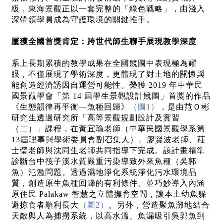
級，東海景觀正以一套完整的「綠色戰略」，由淺入
深帶領學員成為守護環境的關鍵推手。
屢獲全國首獎肯定：跨世代師生聯手展現教學深度
系上長期累積的教學成果在全國競圖中表現極為耀
眼，不僅展現了學術深度，更體現了對土地的關懷與
能創造經濟誘因自運營可能性。榮獲 2019 年中華民
國景觀學會「第 14 屆學生景觀設計競圖」首獎的作品
《生態韻律再平衡—魚種回歸》
（圖1）
，是由范Ｏ彬
研究生透過研究所「高等景觀規劃設計及實習
（二）」課程，在黃宜瑜老師（中華民國景觀學系第
13屆理事與學術委員會副召集人）、廖賢波老師、莊
士瑩老師與沈同生老師共同指導下完成。該計畫精準
診斷台中筏子溪水質嚴重污染導致外來魚種（吳郭
魚）氾濫問題。透過濕地淨化系統淨化污水環境品
質，創造原生魚種回歸的有利條件。並巧妙導入內涵
原住民 Palakaw 智慧之立體撫育空間，讓本土幼魚躲
避掠食者順利長大
（圖2）
。另外，營造聚魚灘地結合
天敵與人為捕撈系統，以高水溫、魚漏吸引吳郭魚到