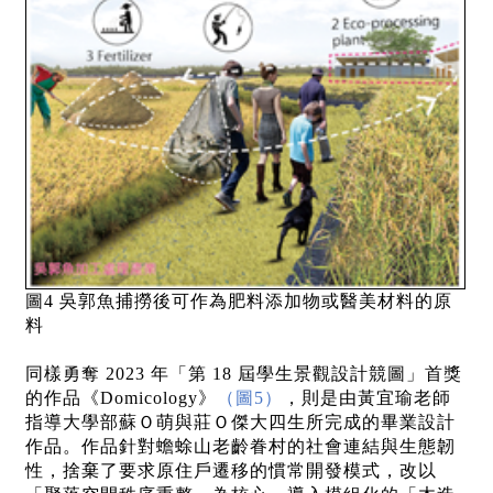
圖4 吳郭魚捕撈後可作為肥料添加物或醫美材料的原
料
同樣勇奪 2023 年「第 18 屆學生景觀設計競圖」首獎
的作品《Domicology》
（圖5）
，則是由黃宜瑜老師
指導大學部蘇Ｏ萌與莊Ｏ傑大四生所完成的畢業設計
作品。作品針對蟾蜍山老齡眷村的社會連結與生態韌
性，捨棄了要求原住戶遷移的慣常開發模式，改以