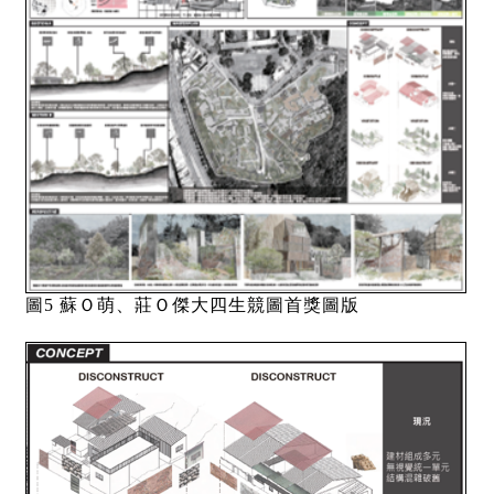
圖5 蘇Ｏ萌、莊Ｏ傑大四生競圖首獎圖版