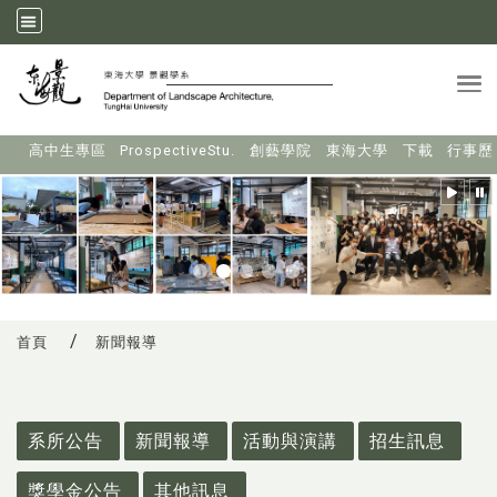
Tog
:::
高中生專區
ProspectiveStu.
創藝學院
東海大學
下載
行事歷
首頁
新聞報導
:::
系所公告
新聞報導
活動與演講
招生訊息
獎學金公告
其他訊息