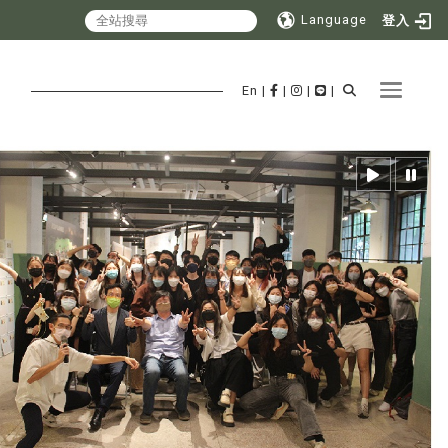
Language
登入
Toggle 
En
|
|
|
|