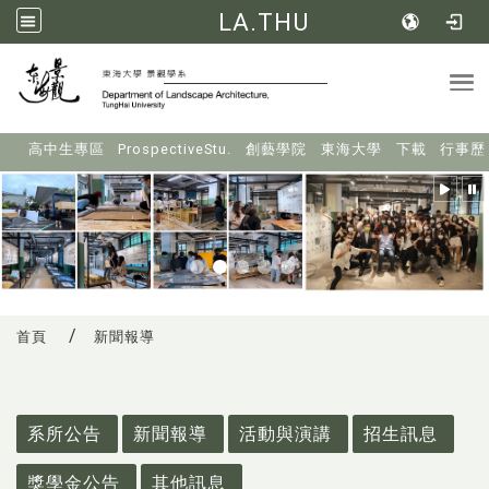
LA.THU
Tog
:::
高中生專區
ProspectiveStu.
創藝學院
東海大學
下載
行事歷
首頁
新聞報導
:::
系所公告
新聞報導
活動與演講
招生訊息
獎學金公告
其他訊息