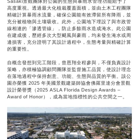
Sasaki
景觀團隊對公園的生態與暴雨水管理功能給予了
高度重視。透過最大化植栽覆蓋面積，並由土木工程團隊
精確計算暴雨水流量，確保公園能有效滯留所有降雨，並
充分被植物與土壤吸收。此外，公園地下埋設了與市政管
線相連的「滲透管線」，防止多餘雨水造成淹水。此公園
在建成後，歷經多次大型颶風與豪雨，均未發生淹水或周
邊損害，充分證明了其設計過程中，生態考量與精確計算
的重要性。
自概念發想到完工階段，曾恩翔全程參與，不僅負責設計
策略，亦積極協調顧問團隊並監督施工品質，使設計理念
在落地過程中保持創意、功能、生態與品質的平衡。該公
園亦榮獲 2025 年美國景觀建築師協會佛羅里達分會景觀
設計榮譽獎（2025 ASLA Florida Design Awards –
Award of Honor），成為當地指標性的公共空間之一。