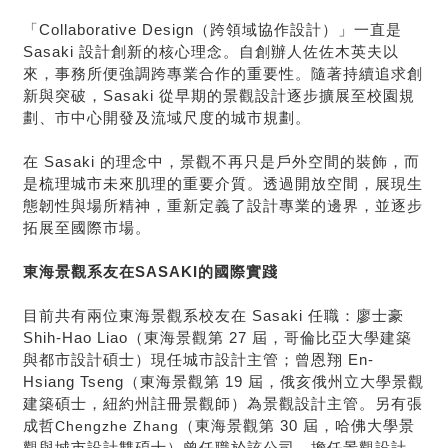
「Collaborative Design（跨領域協作設計）」一直是
Sasaki 設計創新的核心理念。自創辦人佐佐木英夫以
來，事務所便強調跨專業合作的重要性。隨著持續追求創
新與突破，Sasaki 從早期的景觀設計逐步擴展至校園規
劃、市中心開發及流域尺度的城市規劃。
在 Sasaki 的理念中，景觀不再只是戶外空間的裝飾，而
是梳理城市未來肌理的重要介質。透過開放空間，展現生
態韌性與場所精神，重新定義了設計專業的邊界，並逐步
拓展至國際市場。
東海景觀系友在SASAKI的國際實踐
目前共有兩位東海景觀系校友在 Sasaki 任職：廖士豪
Shih-Hao Liao（東海景觀第 27 屆，哥倫比亞大學建築
與都市設計碩士）現任城市設計主管；曾恩翔
En-
Hsiang Tseng
（東海景觀第 19 屆，俄亥俄州立大學景觀
建築碩士，紐約州註冊景觀師）為景觀設計主管。另有張
成哲
Chengzhe Zhang
（東海景觀第 30 屆，哈佛大學景