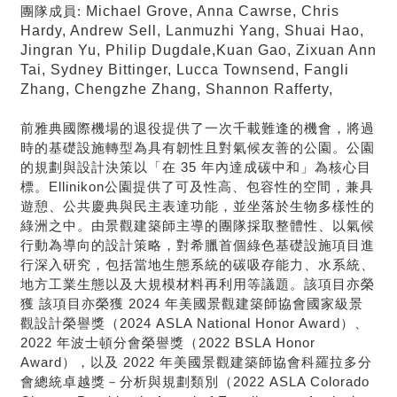
Michael Grove, Anna Cawrse, Chris
團隊成員:
Hardy, Andrew Sell, Lanmuzhi Yang, Shuai Hao,
Jingran Yu, Philip Dugdale,Kuan Gao, Zixuan Ann
Tai, Sydney Bittinger, Lucca Townsend, Fangli
Zhang, Chengzhe Zhang, Shannon Rafferty,
前雅典國際機場的退役提供了一次千載難逢的機會，將過
時的基礎設施轉型為具有韌性且對氣候友善的公園。公園
的規劃與設計決策以「在 35 年內達成碳中和」為核心目
標。Ellinikon公園提供了可及性高、包容性的空間，兼具
遊憩、公共慶典與民主表達功能，並坐落於生物多樣性的
綠洲之中。由景觀建築師主導的團隊採取整體性、以氣候
行動為導向的設計策略，對希臘首個綠色基礎設施項目進
行深入研究，包括當地生態系統的碳吸存能力、水系統、
地方工業生態以及大規模材料再利用等議題。該項目亦榮
獲 該項目亦榮獲 2024 年美國景觀建築師協會國家級景
觀設計榮譽獎（2024 ASLA National Honor Award）、
2022 年波士頓分會榮譽獎（2022 BSLA Honor
Award），以及 2022 年美國景觀建築師協會科羅拉多分
會總統卓越獎－分析與規劃類別（2022 ASLA Colorado