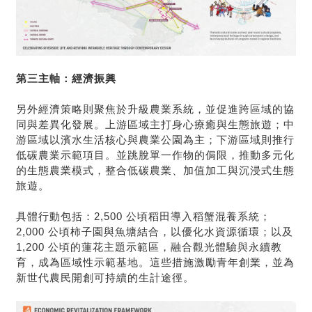
第三主軸：經濟振興
另外經濟策略則聚焦於升級農業系統，並促進跨區域的協
同與差異化發展。上游區域主打身心療癒與生態旅遊；中
游區域以濱水生活核心與農業公園為主；下游區域則推行
低碳農業示範項目。並跳脫單一作物的侷限，推動多元化
的生態農業模式，整合低碳農業、加值加工與沉浸式生態
旅遊。
具體行動包括：2,500 公頃稻田導入稻蟹混養系統；
2,000 公頃柿子園與魚塘結合，以優化水資源循環；以及
1,200 公頃的蓮花主題示範區，融合觀光體驗與永續教
育，成為區域性示範基地。這些措施激勵青年創業，並為
新世代農民開創可持續的生計途徑。