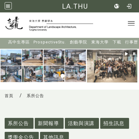
LA.THU
Tog
:::
高中生專區
ProspectiveStu.
創藝學院
東海大學
下載
行事歷
首頁
系所公告
:::
系所公告
新聞報導
活動與演講
招生訊息
獎學金公告
其他訊息