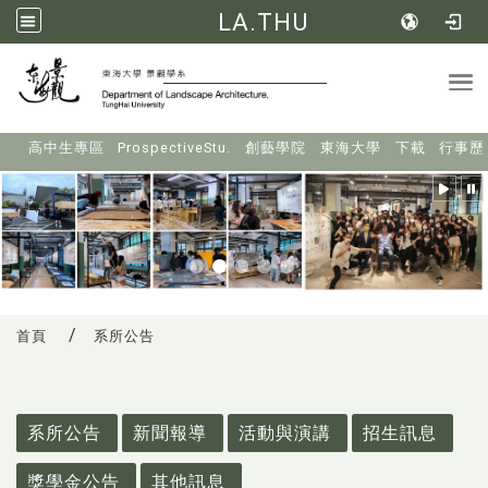
LA.THU
Tog
:::
高中生專區
ProspectiveStu.
創藝學院
東海大學
下載
行事歷
首頁
系所公告
:::
系所公告
新聞報導
活動與演講
招生訊息
獎學金公告
其他訊息