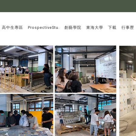
:::
高中生專區
ProspectiveStu.
創藝學院
東海大學
下載
行事歷