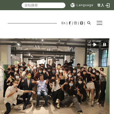
Language
登入
Toggle 
En
|
|
|
|