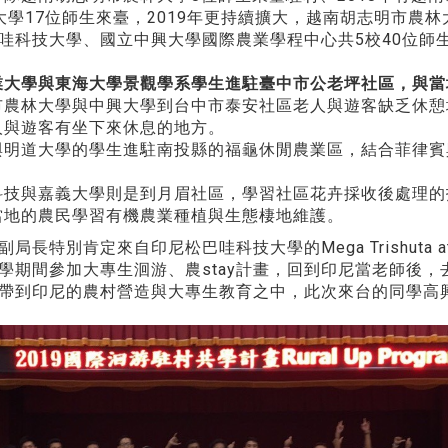
大學17位師生來臺，2019年更持續擴大，越南胡志明市農
哇科技大學、國立中興大學國際農業學程中心共5校40位師
業大學與東海大學景觀學系學生進駐臺中市公老坪社區，與當
市農林大學與中興大學到台中市泰安社區老人與遊客缺乏休憩
人與遊客有坐下來休息的地方。
與明道大學的學生進駐南投縣的福龜休閒農業區，結合菲律賓
科技與嘉義大學則是到月眉社區，學習社區花卉採收後處理的
當地的農民學習有機農業種植與生態棲地維護。
局長特別肯定來自印尼松巴哇科技大學的Mega Trishuta 
學期間參加大專生洄游、農stay計畫，回到印尼當老師後
帶到印尼的農村營造與大專生教育之中，此次來台的同學高