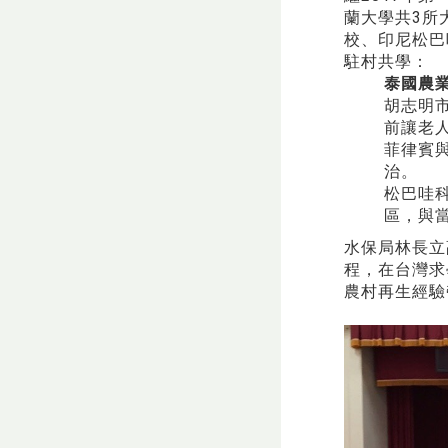
蘭大學共3所
校、印尼松巴
駐村共學：
泰國農
胡志明
前讓老
菲律賓
治。
松巴哇
區，與
水保局林長立副
程，在台灣求
農村再生經驗