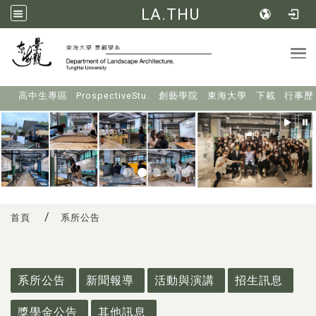
LA.THU
Tog
:::
高中生專區
ProspectiveStu.
創藝學院
東海大學
下載
行事歷
首頁
系所公告
:::
系所公告
新聞報導
活動與演講
招生訊息
獎學金公告
其他訊息