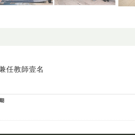
兼任教師壹名
期