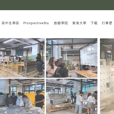
:::
高中生專區
ProspectiveStu.
創藝學院
東海大學
下載
行事歷