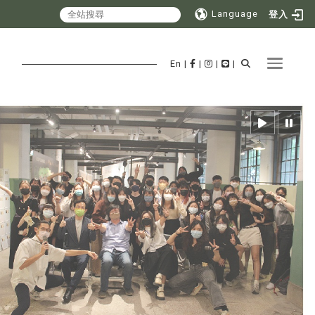
Language
登入
Toggle 
En
|
|
|
|