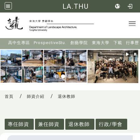
LA.THU
Tog
:::
高中生專區
ProspectiveStu.
創藝學院
東海大學
下載
行事歷
首頁
師資介紹
退休教師
:::
專任師資
兼任師資
退休教師
行政/學會