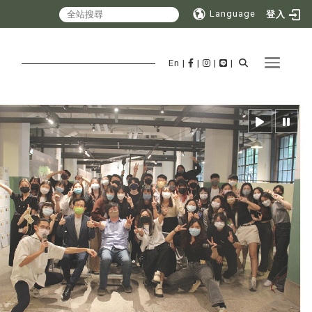
Language
登入
Toggle 
En
|
|
|
|