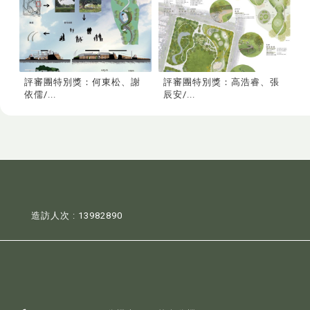
評審團特別獎：何東松、謝
評審團特別獎：高浩睿、張
依儒/...
辰安/...
造訪人次 : 13982890