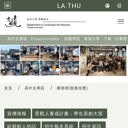
LA.THU
Tog
:::
高中生專區
ProspectiveStu.
創藝學院
東海大學
下載
行事歷
首頁
高中生專區
榮譽榜(競賽得獎)
:::
宣傳海報
景觀人養成計畫：學生原創大賞
給新鮮人的話
招生報名系統
招生資訊