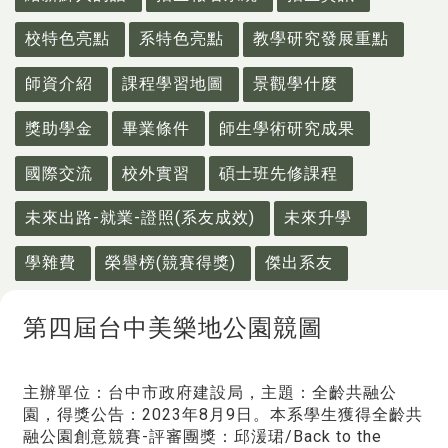
校特色亮點
系特色亮點
教學研究發展重點
師資介紹
課程學習地圖
景觀學什麼
獎助學金
畢業條件
師生學術研究成果
國際交流
校外實習
碩士班先修課程
未來出路-就業-證照(系友成效)
未來升學
學雜費
榮譽榜(競賽得獎)
傑出系友
第四屆台中美樂地公園競圖
主辦單位：台中市政府建設局，主題：全齡共融公
園，得獎公告：2023年8月9日。本系學生獲得全齡共
融公園創意競賽-評審團獎：邱湲珺/Back to the