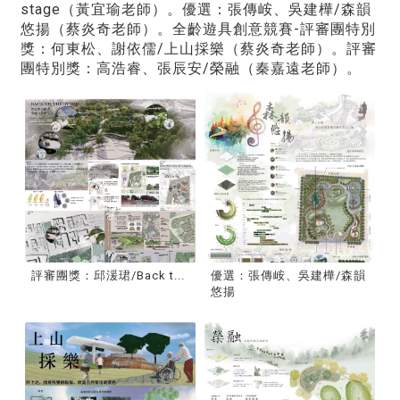
stage（黃宜瑜老師）。優選：張傳峖、吳建樺/森韻
悠揚（蔡炎奇老師）。全齡遊具創意競賽-評審團特別
獎：何東松、謝依儒/上山採樂（蔡炎奇老師）。評審
團特別獎：高浩睿、張辰安/榮融（秦嘉遠老師）。
評審團獎：邱湲珺/Back t...
優選：張傳峖、吳建樺/森韻
悠揚