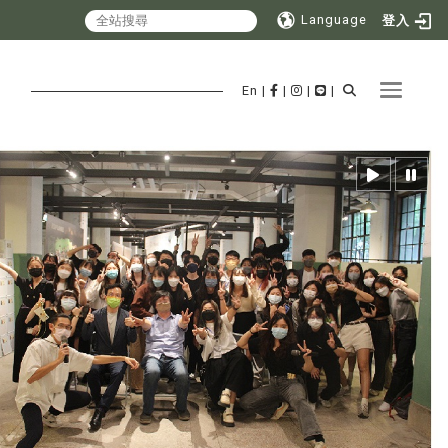
Language
登入
Toggle 
En
|
|
|
|