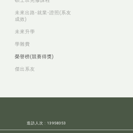
碩士班先修課程
未來出路-就業-證照(系友
成效)
未來升學
學雜費
榮譽榜(競賽得獎)
傑出系友
造訪人次 : 13958353