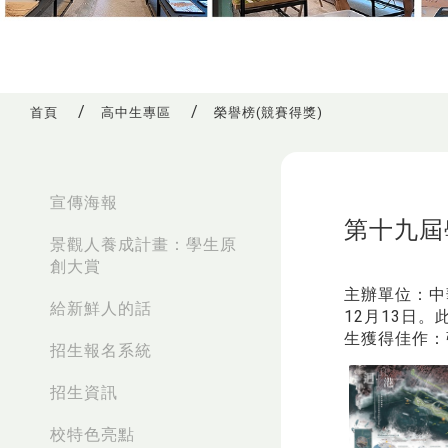
首頁
高中生專區
榮譽榜(競賽得獎)
:::
宣傳海報
第十九屆
景觀人養成計畫：學生原
創大賞
主辦單位：中華
給新鮮人的話
12月13日
生獲得佳作：
招生報名系統
招生資訊
校特色亮點