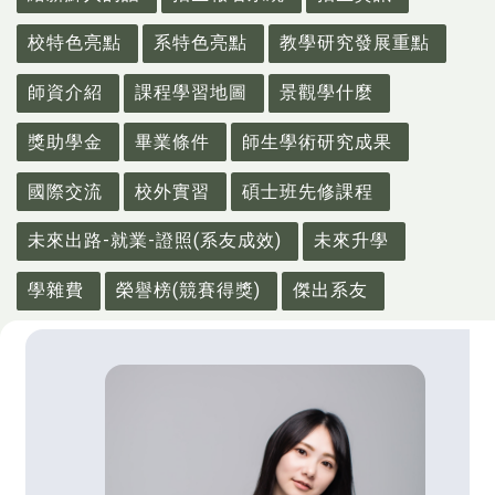
校特色亮點
系特色亮點
教學研究發展重點
師資介紹
課程學習地圖
景觀學什麼
獎助學金
畢業條件
師生學術研究成果
國際交流
校外實習
碩士班先修課程
未來出路-就業-證照(系友成效)
未來升學
學雜費
榮譽榜(競賽得獎)
傑出系友