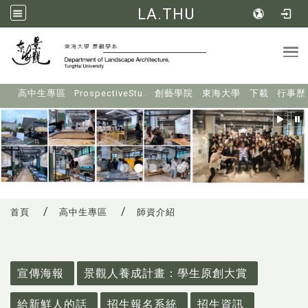
LA.THU
Tog
:::
高中生專區
ProspectiveStu.
創藝學院
東海大學
下載
行事歷
首頁
高中生專區
師資介紹
:::
宣傳海報
景觀人養成計畫：學生原創大賞
給新鮮人的話
招生報名系統
招生資訊