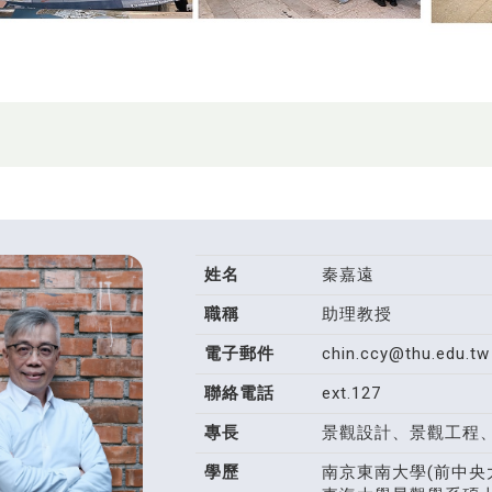
姓名
秦嘉遠
職稱
助理教授
電子郵件
chin.ccy@thu.edu.tw
聯絡電話
ext.127
專長
景觀設計、景觀工程
學歷
南京東南大學(前中央