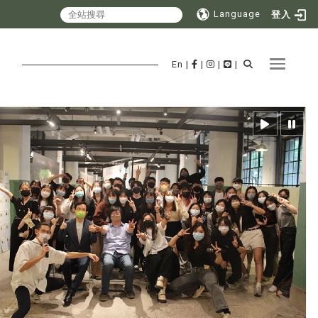
Language
登入
Toggle 
En
|
|
|
|