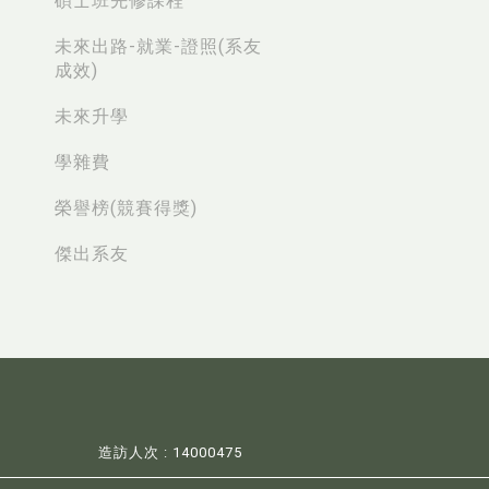
碩士班先修課程
未來出路-就業-證照(系友
成效)
未來升學
學雜費
榮譽榜(競賽得獎)
傑出系友
造訪人次 : 14000475