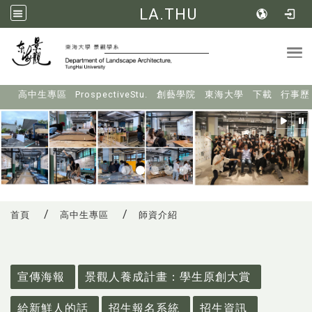
LA.THU
Tog
:::
高中生專區
ProspectiveStu.
創藝學院
東海大學
下載
行事歷
首頁
高中生專區
師資介紹
:::
宣傳海報
景觀人養成計畫：學生原創大賞
給新鮮人的話
招生報名系統
招生資訊