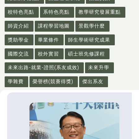
校特色亮點
系特色亮點
教學研究發展重點
師資介紹
課程學習地圖
景觀學什麼
獎助學金
畢業條件
師生學術研究成果
國際交流
校外實習
碩士班先修課程
未來出路-就業-證照(系友成效)
未來升學
學雜費
榮譽榜(競賽得獎)
傑出系友