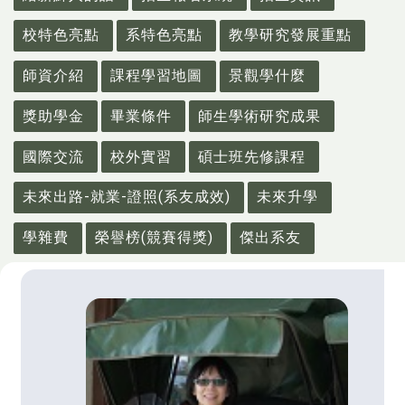
校特色亮點
系特色亮點
教學研究發展重點
師資介紹
課程學習地圖
景觀學什麼
獎助學金
畢業條件
師生學術研究成果
國際交流
校外實習
碩士班先修課程
未來出路-就業-證照(系友成效)
未來升學
學雜費
榮譽榜(競賽得獎)
傑出系友