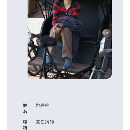
姓
姚靜婉
名
職
兼任講師
稱