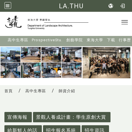
LA.THU
Tog
:::
高中生專區
ProspectiveStu.
創藝學院
東海大學
下載
行事歷
首頁
高中生專區
師資介紹
:::
宣傳海報
景觀人養成計畫：學生原創大賞
給新鮮人的話
招生報名系統
招生資訊