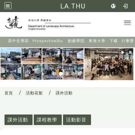
LA.THU
Tog
:::
高中生專區
ProspectiveStu.
創藝學院
東海大學
下載
行事歷
首頁
活動花絮
課外活動
:::
課外活動
課程教學
活動影音