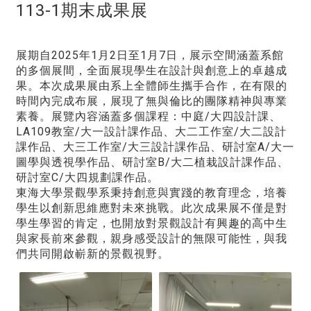
113-1期末成果展
展期自2025年1月2日至1月7日，展示空間涵蓋系館
的多個展間，全面展現學生在設計與創意上的卓越成
果。本次成果展由系上全體師生攜手合作，在有限的
時間內完成布展，展現了無與倫比的團隊精神與專業
素養。展覽內容涵蓋多個課程：中庭/大四設計課、
LA109教室/大一設計課作品、大二工作室/大二設計
課作品、大三工作室/大三設計課作品、研討室A/大一
圖學與透視學作品、研討室B/大二植栽設計課作品、
研討室C/大四規劃課作品。
東海大學景觀學系秉持創意與實踐的教育理念，培養
學生以創新思維應對未來挑戰。此次成果展不僅是對
學生學習的肯定，也開放對景觀設計有興趣的高中生
與家長前來參觀，親身感受設計的無限可能性，與我
們共同開啟嶄新的景觀視野。