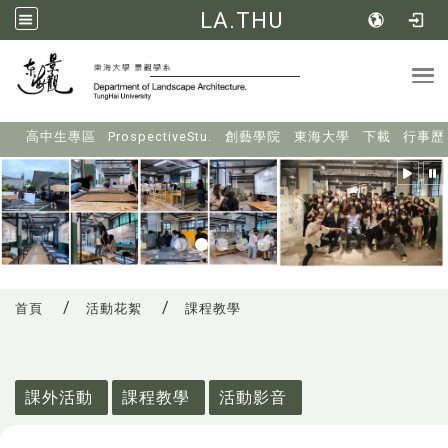
LA.THU
Tog
:::
高中生專區
ProspectiveStu.
創藝學院
東海大學
下載
行事歷
首頁
活動花絮
課程教學
:::
課外活動
課程教學
活動影音