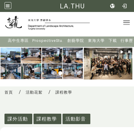
LA.THU
Tog
:::
高中生專區
ProspectiveStu.
創藝學院
東海大學
下載
行事歷
首頁
活動花絮
課程教學
:::
課外活動
課程教學
活動影音