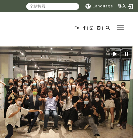
Language
登入
Toggle 
En
|
|
|
|