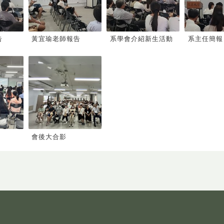
告
黃宜瑜老師報告
系學會介紹新生活動
系主任簡報
會後大合影