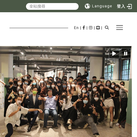
Language
登入
Toggle 
En
|
|
|
|