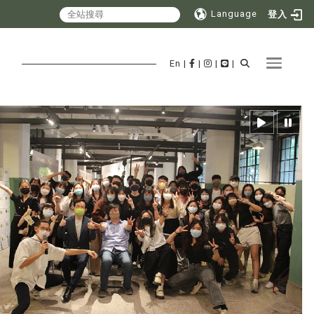
Language
登入
Toggle 
En
|
|
|
|