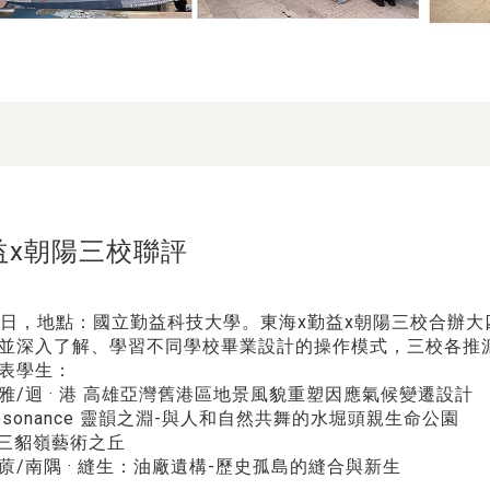
益x朝陽三校聯評
月11日，地點：國立勤益科技大學。東海x勤益x朝陽三校合
並深入了解、學習不同學校畢業設計的操作模式，三校各推
表學生：
雅/迴 · 港 高雄亞灣舊港區地景風貌重塑因應氣候變遷設計
Resonance 靈韻之淵-與人和自然共舞的水堀頭親生命公園
-三貂嶺藝術之丘
蒝/南隅 · 縫生：油廠遺構-歷史孤島的縫合與新生