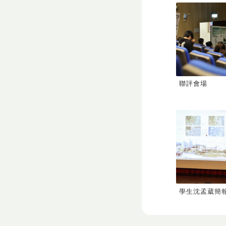
聯評會場
學生沈孟葳簡