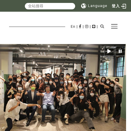
Language
登入
Toggle 
En
|
|
|
|