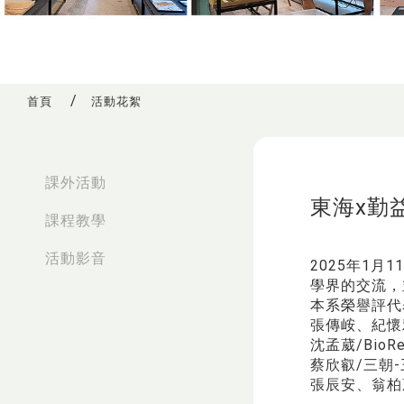
首頁
活動花絮
:::
課外活動
東海x勤
課程教學
活動影音
2025年1
學界的交流，
本系榮譽評代
張傳峖、紀懷
沈孟葳/Bio
蔡欣叡/三朝
張辰安、翁柏