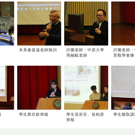
本系秦嘉遠老師致詞
評圖老師：中原大學
評圖老師：
周融駿老師
景觀學會陳盈
報
學生蔡欣叡簡報
學生張辰安、翁柏蒝
學生聽取講
簡報