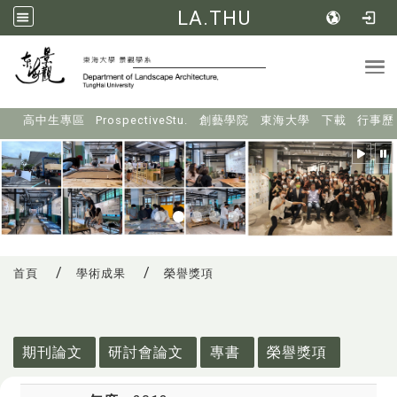
LA.THU
Tog
:::
高中生專區
ProspectiveStu.
創藝學院
東海大學
下載
行事歷
首頁
學術成果
榮譽獎項
:::
期刊論文
研討會論文
專書
榮譽獎項