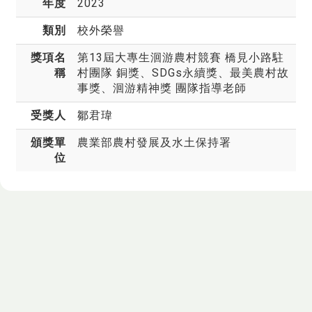
年度
2023
類別
校外榮譽
獎項名
第13屆大專生洄游農村競賽 橋見小路駐
稱
村團隊 銅獎、SDGs永續獎、最美農村故
事獎、洄游精神獎 團隊指導老師
受獎人
鄒君瑋
頒獎單
農業部農村發展及水土保持署
位