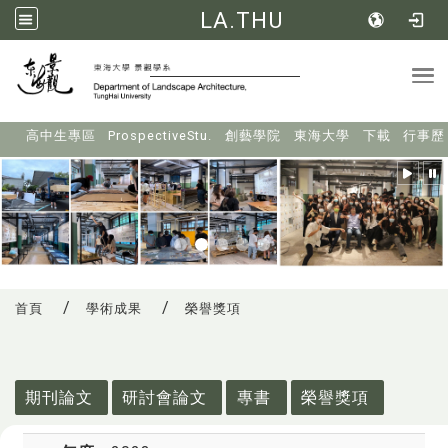
LA.THU
Tog
:::
高中生專區
ProspectiveStu.
創藝學院
東海大學
下載
行事歷
首頁
學術成果
榮譽獎項
:::
期刊論文
研討會論文
專書
榮譽獎項